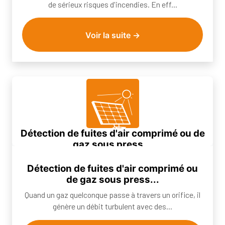
de sérieux risques d'incendies. En eff...
Voir la suite →
Détection de fuites d'air comprimé ou de
gaz sous press...
Quand un gaz quelconque passe à travers un orifice, il
Détection de fuites d'air comprimé ou
génère un débit turbulent avec des...
de gaz sous press...
Quand un gaz quelconque passe à travers un orifice, il
génère un débit turbulent avec des...