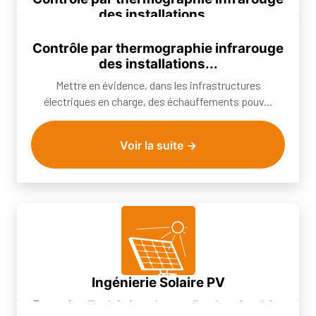
des installations...
Mettre en évidence, dans les infrastructures électriques
Contrôle par thermographie infrarouge
en charge, des échauffements pouv...
des installations...
Mettre en évidence, dans les infrastructures
électriques en charge, des échauffements pouv...
Voir la suite →
Ingénierie Solaire PV
Entreprise d’ingénierie et de conseil en énergie solaire,