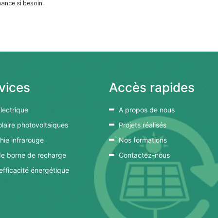
ance si besoin.
vices
Accès rapides
Electrique
A propos de nous
olaire photovoltaiques
Projets réalisés
ie infrarouge
Nos formations
 de borne de recharge
Contactez-nous
’efficacité énergétique