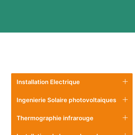
Installation Electrique
Ingenierie Solaire photovoltaiques
Thermographie infrarouge