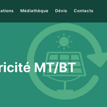
ations
Médiathèque
Dévis
Contacts
tricité MT/BT
T